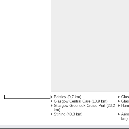
Paisley
(0,7 km)
Glas
Glasgow Central Gare
(10,9 km)
Gla
Glasgow Greenock Cruise Port
(23,2
Hami
km)
Stirling
(40,3 km)
Aéro
km)