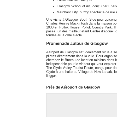
Cathédrale de Glasgow
Glasgow School of Art, conçu par Char
Merchant City, buzzy spectacle de rue 
Une visite à Glasgow South Side pour quiconque
Charles Rennie Mackintosh dans la maison pour
1930 en Pollok House, Pollok Country Park. Il
passé, un des meilleur étant Centre d’accueil d
fondée au XVIIIe siècle.
Promenade autour de Glasgow
Aéroport de Glasgow est idéalement situé à seul
pilotes directement dans la ville. Pour organise
cherchez le Bureau de location minibus dans l
indispensable pour le visiteur qui veut explor
The Clyde Valley Tourist Route, conçu pour donne
Clyde à une halte au Village de New Lanark, le 
Biggar.
Près de Aéroport de Glasgow