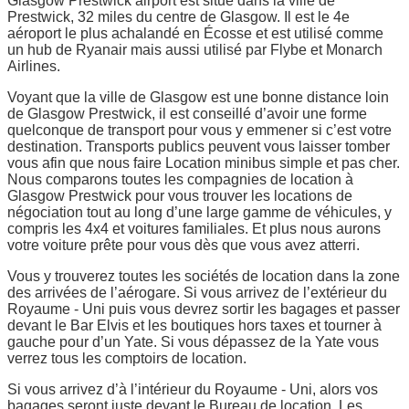
Glasgow Prestwick airport est situé dans la ville de
Prestwick, 32 miles du centre de Glasgow. Il est le 4e
aéroport le plus achalandé en Écosse et est utilisé comme
un hub de Ryanair mais aussi utilisé par Flybe et Monarch
Airlines.
Voyant que la ville de Glasgow est une bonne distance loin
de Glasgow Prestwick, il est conseillé d’avoir une forme
quelconque de transport pour vous y emmener si c’est votre
destination. Transports publics peuvent vous laisser tomber
vous afin que nous faire Location minibus simple et pas cher.
Nous comparons toutes les compagnies de location à
Glasgow Prestwick pour vous trouver les locations de
négociation tout au long d’une large gamme de véhicules, y
compris les 4x4 et voitures familiales. Et plus nous aurons
votre voiture prête pour vous dès que vous avez atterri.
Vous y trouverez toutes les sociétés de location dans la zone
des arrivées de l’aérogare. Si vous arrivez de l’extérieur du
Royaume - Uni puis vous devrez sortir les bagages et passer
devant le Bar Elvis et les boutiques hors taxes et tourner à
gauche pour d’un Yate. Si vous dépassez de la Yate vous
verrez tous les comptoirs de location.
Si vous arrivez d’à l’intérieur du Royaume - Uni, alors vos
bagages seront juste devant le Bureau de location. Les