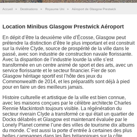
Accueil
»
Destinations
»
Royaume Uni
»
Aéroport de Glasgow Prestwick
Location Minibus Glasgow Prestwick Aéroport
En dépit d’être la deuxième ville d’Écosse, Glasgow peut
prétendre la distinction d’être le plus important et est construit
sur la rivière Clyde, source de prospérité de la ville dans le
passé, avec son industrie de construction navale florissante.
Avec la disparition de l’industrie lourde la ville s’est
transformée en un centre animé de sport et des arts, avec un
service florissante et le secteur financier. Fier de son
Glasgow héritage sportif est l’hôte des jeux du
Commonwealth de 2014, et les préparatifs sont déjà à pied
pour en faire un des meilleurs jamais.
Histoire culturelle et artistique de la ville est bien connue,
avec les maisons conçues par le célèbre architecte Charles
Rennie Mackintosh toujours visible. La régénération du
secteur riverain Clyde a transformé ce qui était un quartier de
Docks délabrés et Glasgow est maintenant évaluée par le
Lonely Planet comme l’une des villes de tourisme dix albums
du monde. C’est aussi la porte d’entrée à certaines des plus
belles campagnes dans les îles britanniques sur la côte