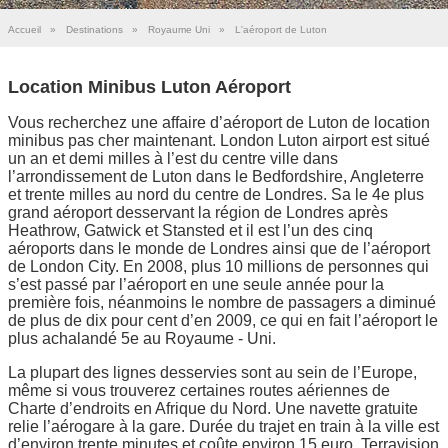
Accueil
»
Destinations
»
Royaume Uni
»
L'aéroport de Luton
Location Minibus Luton Aéroport
Vous recherchez une affaire d’aéroport de Luton de location
minibus pas cher maintenant. London Luton airport est situé
un an et demi milles à l’est du centre ville dans
l’arrondissement de Luton dans le Bedfordshire, Angleterre
et trente milles au nord du centre de Londres. Sa le 4e plus
grand aéroport desservant la région de Londres après
Heathrow, Gatwick et Stansted et il est l’un des cinq
aéroports dans le monde de Londres ainsi que de l’aéroport
de London City. En 2008, plus 10 millions de personnes qui
s’est passé par l’aéroport en une seule année pour la
première fois, néanmoins le nombre de passagers a diminué
de plus de dix pour cent d’en 2009, ce qui en fait l’aéroport le
plus achalandé 5e au Royaume - Uni.
La plupart des lignes desservies sont au sein de l’Europe,
même si vous trouverez certaines routes aériennes de
Charte d’endroits en Afrique du Nord. Une navette gratuite
relie l’aérogare à la gare. Durée du trajet en train à la ville est
d’environ trente minutes et coûte environ 15 euro. Terravision