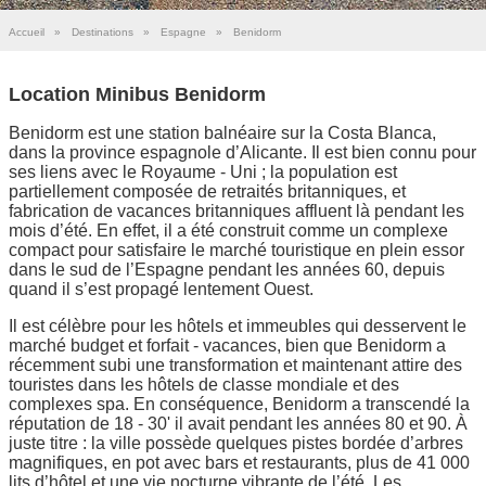
Accueil
»
Destinations
»
Espagne
»
Benidorm
Location Minibus Benidorm
Benidorm est une station balnéaire sur la Costa Blanca,
dans la province espagnole d’Alicante. Il est bien connu pour
ses liens avec le Royaume - Uni ; la population est
partiellement composée de retraités britanniques, et
fabrication de vacances britanniques affluent là pendant les
mois d’été. En effet, il a été construit comme un complexe
compact pour satisfaire le marché touristique en plein essor
dans le sud de l’Espagne pendant les années 60, depuis
quand il s’est propagé lentement Ouest.
Il est célèbre pour les hôtels et immeubles qui desservent le
marché budget et forfait - vacances, bien que Benidorm a
récemment subi une transformation et maintenant attire des
touristes dans les hôtels de classe mondiale et des
complexes spa. En conséquence, Benidorm a transcendé la
réputation de 18 - 30' il avait pendant les années 80 et 90. À
juste titre : la ville possède quelques pistes bordée d’arbres
magnifiques, en pot avec bars et restaurants, plus de 41 000
lits d’hôtel et une vie nocturne vibrante de l’été. Les