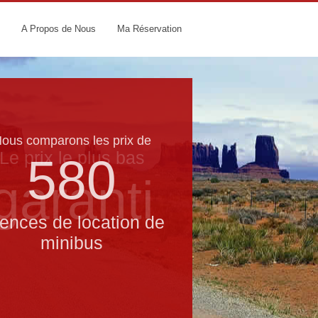
A Propos de Nous
Ma Réservation
ous comparons les prix de
Le prix le​ plus bas
580
garanti
ences de location de
minibus