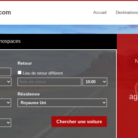
.com
Accueil
Destinations
onospaces
N
Retour
Lieu de retour différent
Résidence
ag