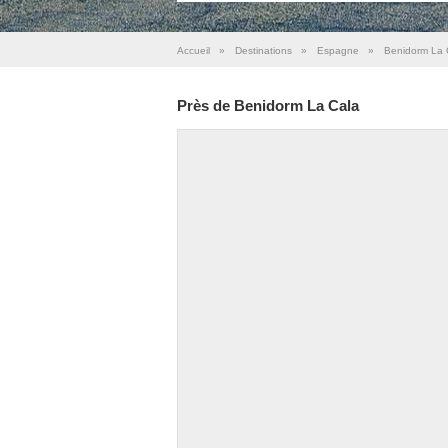
Accueil
»
Destinations
»
Espagne
»
Benidorm La 
Près de Benidorm La Cala