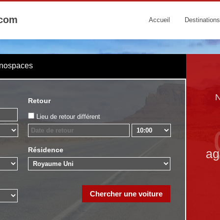
.com
Accueil
Destinations
onospaces
N
Retour
Lieu de retour différent
Résidence
ag