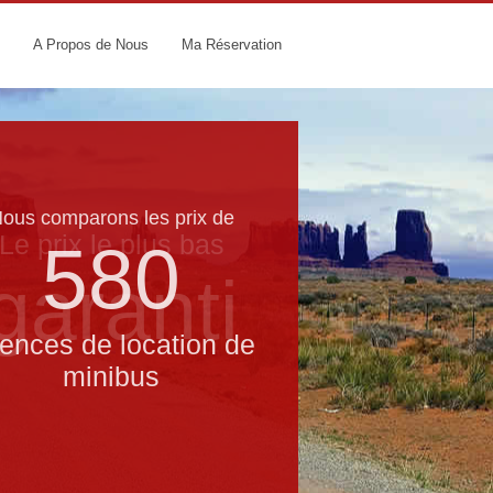
A Propos de Nous
Ma Réservation
ous comparons les prix de
Le prix le​ plus bas
580
garanti
ences de location de
minibus