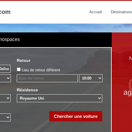
.com
Accueil
Destinations
onospaces
N
Retour
Lieu de retour différent
Résidence
ag