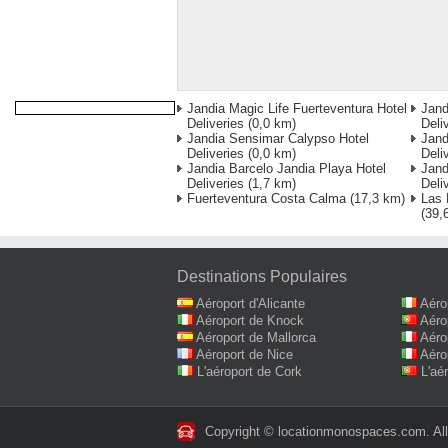
Jandia Magic Life Fuerteventura Hotel
Jand
Deliveries
(0,0 km)
Deli
Jandia Sensimar Calypso Hotel
Jand
Deliveries
(0,0 km)
Deli
Jandia Barcelo Jandia Playa Hotel
Jand
Deliveries
(1,7 km)
Deli
Fuerteventura Costa Calma
(17,3 km)
Las 
(39,
Destinations Populaires
Aéroport d'Alicante
Aéro
Aéroport de Knock
Aéro
Aéroport de Mallorca
Aéro
Aéroport de Nice
Aéro
L'aéroport de Cork
L'aé
Copyright © locationmonospaces.com. All