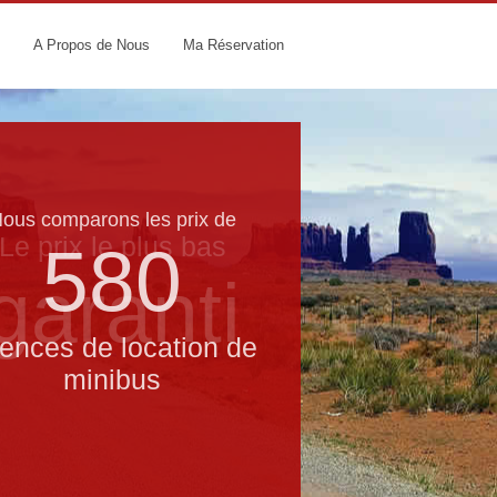
A Propos de Nous
Ma Réservation
ous comparons les prix de
Le prix le​ plus bas
580
garanti
ences de location de
minibus