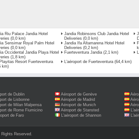
ia Riu Palace Jandia Hotel
Jandia Robinsons Club Jandia Hotel
J
veries
(0,0 km)
Deliveries
(0,0 km)
D
ia Sensimar Royal Palm Hotel
Jandia Ifa Altamarena Hotel Hotel
F
veries
(0,0 km)
Deliveries
(0,2 km)
ia Occidental Jandia Playa Hotel
Fuerteventura Jandia
(2,1 km)
L
veries
(1,8 km)
Playitas Resort Fuerteventura
L'aéroport de Fuerteventura
(64,4 km)
6 km)
port de Dublin
Aéroport de Genève
Aéro
port de Lisbonne
Aéroport de Madrid
Aéro
port de Milan Malpensa
Aéroport de Munich
Aéro
port de Rome Fiumicino
Aéroport de Stansted
L'aé
roport de Faro
L'aéroport de Shannon
L'aé
 Rights Reserved.‎