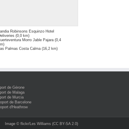
andia Robinsons Esquinzo Hotel
eliveries
(0,0 km)
uerteventura Morro Jable Pajara
(0,4
km)
as Palmas Costa Calma
(16,2 km)
port de Gérone
port de Malaga
port de Murcia
roport de Barcelone
roport d'Heathrow
Image ©
flickr/Les Williams
(CC BY-SA 2.0)‎