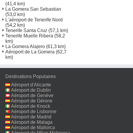
(41,4 km)
La Gomera San Sebastian
(53,0 km)
L'aéroport de Tenerife Nord
(54,2 km)
Tenerife Santa Cruz
(57,1 km)
Tenerife Muelle Ribera
(58,2
km)
La Gomera Alajero
(61,3 km)
Aéroport de La Gomera
(62,7
km)
Destinations Populaires
Aéroport d'Alicante
Aéroport de Dublin
Aéroport de Genève
Aéroport de Gérone
Aéroport de Knock
Aéroport de Lisbonne
Aéroport de Madrid
Aéroport de Malaga
Aéroport de Mallorca
Aéroport de Milan Malpensa