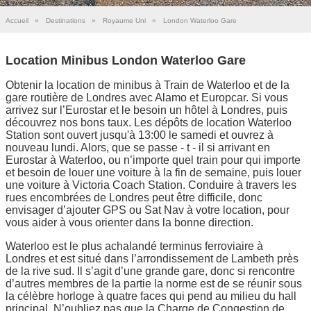
Accueil
»
Destinations
»
Royaume Uni
»
London Waterloo Gare
Location Minibus London Waterloo Gare
Obtenir la location de minibus à Train de Waterloo et de la
gare routière de Londres avec Alamo et Europcar. Si vous
arrivez sur l’Eurostar et le besoin un hôtel à Londres, puis
découvrez nos bons taux. Les dépôts de location Waterloo
Station sont ouvert jusqu'à 13:00 le samedi et ouvrez à
nouveau lundi. Alors, que se passe - t - il si arrivant en
Eurostar à Waterloo, ou n’importe quel train pour qui importe
et besoin de louer une voiture à la fin de semaine, puis louer
une voiture à Victoria Coach Station. Conduire à travers les
rues encombrées de Londres peut être difficile, donc
envisager d’ajouter GPS ou Sat Nav à votre location, pour
vous aider à vous orienter dans la bonne direction.
Waterloo est le plus achalandé terminus ferroviaire à
Londres et est situé dans l’arrondissement de Lambeth près
de la rive sud. Il s’agit d’une grande gare, donc si rencontre
d’autres membres de la partie la norme est de se réunir sous
la célèbre horloge à quatre faces qui pend au milieu du hall
principal. N’oubliez pas que la Charge de Congestion de